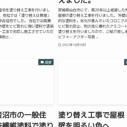
住宅を塗り替え工事を行いまし
宮城県仙台市にて、築20年以上経過した
ら、他社では「塗り替えは無理」
屋根の塗り替え工事を行いました。 外壁
中古住宅でした。 当社では腐食
的な塗料を。劣化が進んでいたコロニア
外壁をヒビ割れに強い塗料で塗装
ヒビ割れ防止、耐久性に優れたアミコー
ー工法で対応し施工させていただ
塗り替えを行いましたので、ご紹介致し
と...
ビフォーアフター写真 ...
2022年10月18日
屋根
岩沼市の一般住
塗り替え工事で屋根
殊繊維塗料で塗り
壁を明るい色へ