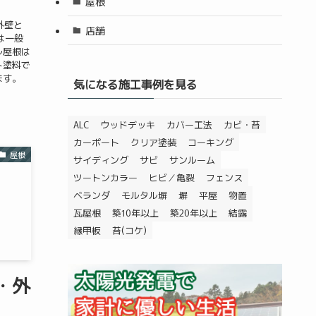
屋根
外壁と
店舗
は一般
ル屋根は
ト塗料で
ます。
気になる施工事例を見る
ALC
ウッドデッキ
カバー工法
カビ・苔
カーポート
クリア塗装
コーキング
屋根
サイディング
サビ
サンルーム
ツートンカラー
ヒビ／亀裂
フェンス
ベランダ
モルタル塀
塀
平屋
物置
瓦屋根
築10年以上
築20年以上
結露
縁甲板
苔(コケ)
・外