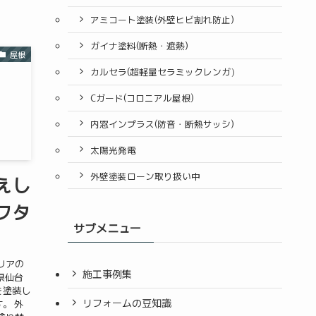
アミコート塗装(外壁ヒビ割れ防止)
ガイナ塗料(断熱・遮熱)
屋根
カルセラ(超軽量セラミックレンガ）
Cガード(コロニアル屋根)
内窓インプラス(防音・断熱サッシ)
太陽光発電
外壁塗装ローン取り扱い中
えし
フタ
サブメニュー
リアの
施工事例集
県仙台
を塗装し
リフォームの豆知識
。 外