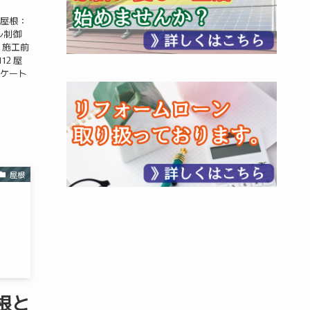
 屋根：
ル制御
 施工前
12 屋
ンケート
屋根
根と