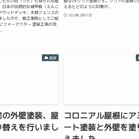
しもらい錆（サビ）も見られる屋
壁はUVクリア塗装です。クリアの塗装で
、日本の伝統的な縁甲板（えんこ
えるとどのように印象が...
やウッドデッキ、木質フェンスの
2023年2月11日
ましたので、施工事例としてご紹
ビフォーアフター 塗装工事の流
.
屋根
宅の外壁塗装、屋
コロニアル屋根にア
り替えを行いまし
ート塗装と外壁を塗
えました。