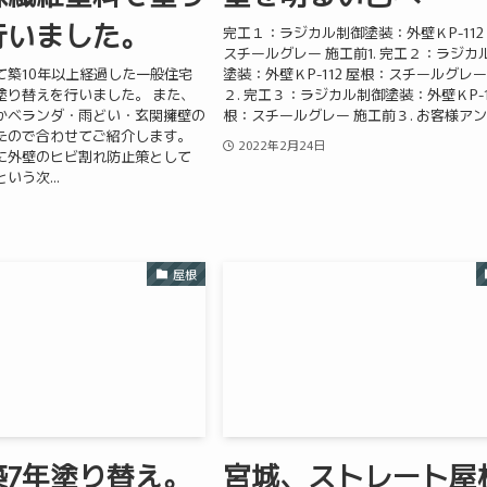
行いました。
完工１：ラジカル制御塗装：外壁ＫP-112
スチールグレー 施工前1. 完工２：ラジカ
て築10年以上経過した一般住宅
塗装：外壁ＫP-112 屋根：スチールグレー
塗り替えを行いました。 また、
２. 完工３：ラジカル制御塗装：外壁ＫP-1
かベランダ・雨どい・玄関擁壁の
根：スチールグレー 施工前３. お客様ア
たので合わせてご紹介します。
2022年2月24日
に外壁のヒビ割れ防止策として
いう次...
屋根
築7年塗り替え。
宮城、ストレート屋