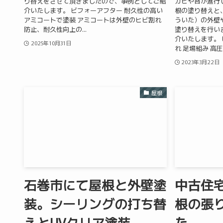
り替えをさせて頂きましたので、事例としてご紹
カビや苔が進行
介いたします。 ビフォーアフター 耐久性の高い
根の塗り替えと
アミコートで塗装 アミコートは外壁のヒビ割れ
ういた）の外壁
防止、耐久性向上の...
塗り替えを行い
介いたします。 
2025年10月31日
れ 足場組み 高圧..
2023年3月22日
屋根
石巻市にて屋根と外壁塗
中古住
装。シーリングの打ち替
根の張
えとUVクリア塗装
た。