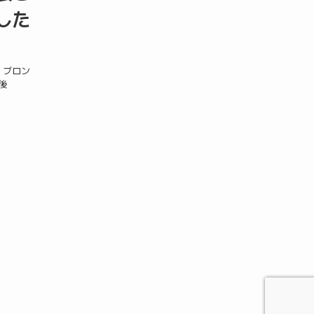
した
：ブロン
後