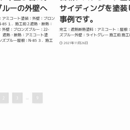
ブルーの外壁へ
サイディングを塗装
事例です。
：アミコート塗装：外壁：ブロン
85 １．施工前 2.遮熱・断熱：
外壁：ブロンズブルー：22-
完工：遮熱断熱塗料：アミコート：屋根
前 ３．遮熱・断熱：アミコート塗
ズブルー外壁：ライトグレー 施工前 施工
ズブルー屋根：N-85 ３．施工
2021年11月26日
日
2
3
...
9