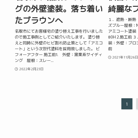
グの外壁塗装。落ち着い
綺麗な
たブラウンへ
１．遮熱・断熱
ズブルー屋根：N-
名取市にてお客様宅の塗り替え工事を行いました
アミコート塗装：
ので施工事例としてご紹介いたします。 塗り替
80H 2.施工
えと同時に外壁のヒビ割れ防止策として「アミコ
装：外壁：ブロン
ート」という次世代塗料を採用致しました。 ビ
前
フォーアフター 施工前1. 外壁：窯業系サイディ
2021年11月26
ング 屋根：スレー...
2022年2月23日
1