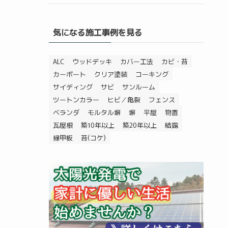
気になる施工事例を見る
ALC
ウッドデッキ
カバー工法
カビ・苔
カーポート
クリア塗装
コーキング
サイディング
サビ
サンルーム
ツートンカラー
ヒビ／亀裂
フェンス
ベランダ
モルタル塀
塀
平屋
物置
瓦屋根
築10年以上
築20年以上
結露
縁甲板
苔(コケ)