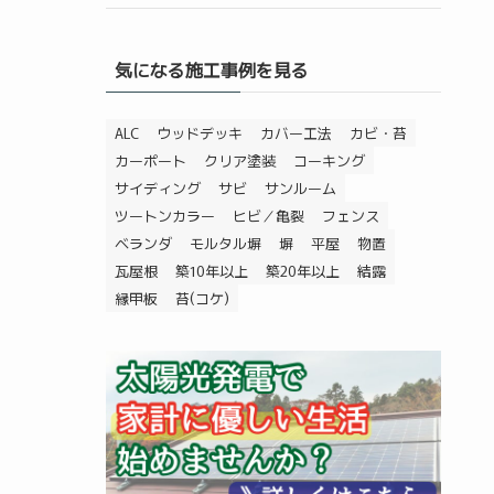
気になる施工事例を見る
ALC
ウッドデッキ
カバー工法
カビ・苔
カーポート
クリア塗装
コーキング
サイディング
サビ
サンルーム
ツートンカラー
ヒビ／亀裂
フェンス
ベランダ
モルタル塀
塀
平屋
物置
瓦屋根
築10年以上
築20年以上
結露
縁甲板
苔(コケ)