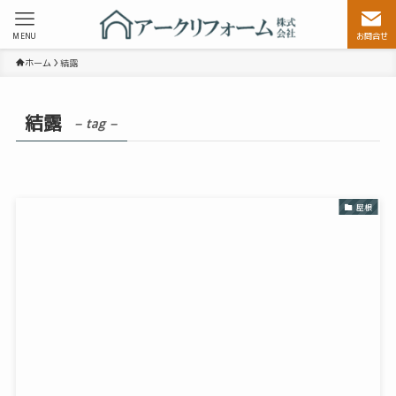
MENU
お問合せ
ホーム
結露
結露
– tag –
屋根