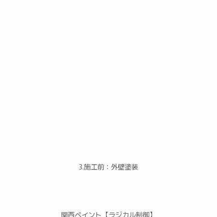
3.施工前：外壁塗装
関西ペイント【ラジカル制御】