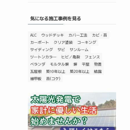
気になる施工事例を見る
ALC
ウッドデッキ
カバー工法
カビ・苔
カーポート
クリア塗装
コーキング
サイディング
サビ
サンルーム
ツートンカラー
ヒビ／亀裂
フェンス
ベランダ
モルタル塀
塀
平屋
物置
瓦屋根
築10年以上
築20年以上
結露
縁甲板
苔(コケ)