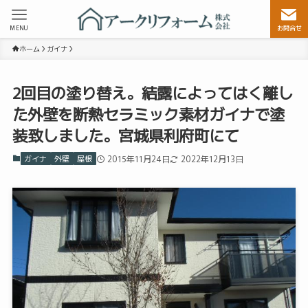
MENU
お問合せ
ホーム
ガイナ
2回目の塗り替え。結露によってはく離し
た外壁を断熱セラミック素材ガイナで塗
装致しました。宮城県利府町にて
ガイナ
外壁
屋根
2015年11月24日
2022年12月13日